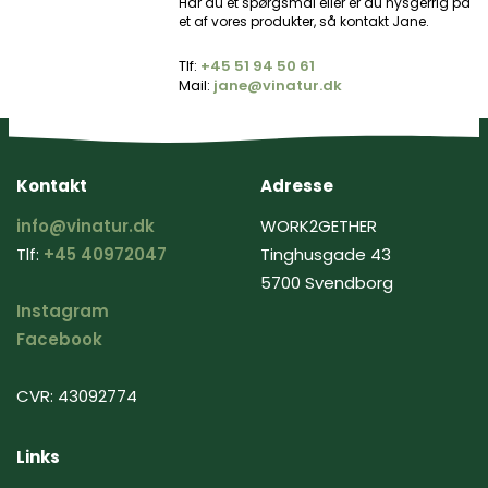
Har du et spørgsmål eller er du nysgerrig på
et af vores produkter, så kontakt Jane.
Tlf:
+45 ‭51 94 50 61‬
Mail:
jane@vinatur.dk
Kontakt
Adresse
info@vinatur.dk
WORK2GETHER
Tlf:
+45 40972047
Tinghusgade 43
5700 Svendborg
Instagram
Facebook
CVR: 43092774
Links