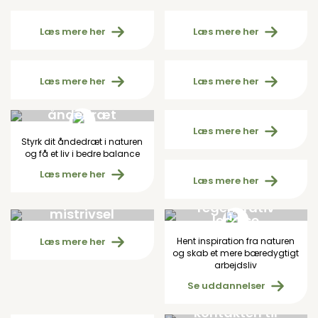
Handelsbetingelser
Foreningen
Læs mere her
Læs mere her
Åndedræt
Åndedræt
gammel
gammel
Læs mere her
Læs mere her
Styrk dit
Åndedræt Copy
åndedræt
Læs mere her
Styrk dit åndedræt i naturen
Åndedræt
og få et liv i bedre balance
gammel
Læs mere her
Læs mere her
Naturbaseret
Unge og
regenerativ
mistrivsel
ledelse
Læs mere her
Hent inspiration fra naturen
og skab et mere bæredygtigt
arbejdsliv
Se uddannelser
Genskab
Medarbejdere hos
kontakten til
ViNatur