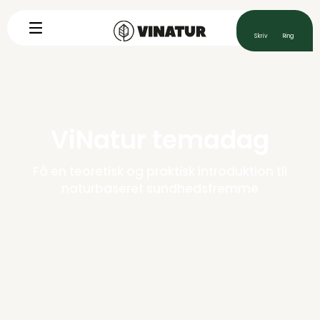
Uddannelse
Workshops
ViNatur temadag
Foredrag
Få en teoretisk og praktisk introduktion til
naturbaseret sundhedsfremme
Ledelse
Åndedræt
ViNatur