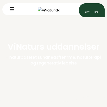
Uddannelse
Workshops
ViNaturs uddannelser
Foredrag
- naturbaseret sundhedsfremme, naturterapi
og regenerativ ledelse
Ledelse
Åndedræt
Skrædder­syet