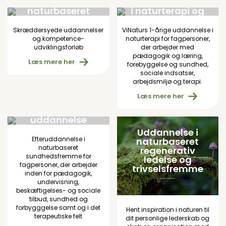
uddannelse i
1-årig uddannelse
naturbaseret
i naturterapi og
sundhedsfremme
trivselsfremme
Skræddersyede uddannelser
ViNaturs 1-årige uddannelse i
og kompetence­
naturterapi for fagpersoner,
udviklingsforløb
der arbejder med
pædagogik og læring,
Læs mere her
forebyggelse og sundhed,
sociale indsatser,
arbejdsmiljø og terapi.
Læs mere her
ViNaturs grund­
uddannelse
Uddannelse i
Efteruddannelse i
naturbaseret
naturbaseret
regenerativ
sundhedsfremme for
ledelse og
fagpersoner, der arbejder
trivselsfremme
inden for pædagogik,
undervisning,
beskæftigelses- og sociale
tilbud, sundhed og
forbygggelse samt og i det
Hent inspiration i naturen til
terapeutiske felt
dit personlige lederskab og