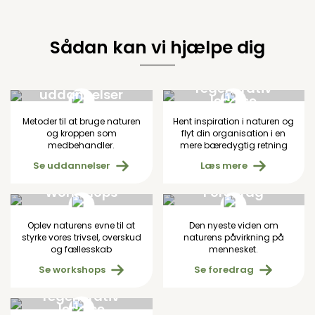
Sådan kan vi hjælpe dig
Naturbaseret
ViNaturs
regenerativ
uddannelser
ledelse
Metoder til at bruge naturen
Hent inspiration i naturen og
og kroppen som
flyt din organisation i en
medbehandler.
mere bæredygtig retning
Se uddannelser
Læs mere
Workshops
Foredrag
Oplev naturens evne til at
Den nyeste viden om
styrke vores trivsel, overskud
naturens påvirkning på
og fællesskab
mennesket.
Se workshops
Se foredrag
Naturbaseret
regenerativ
ledelse