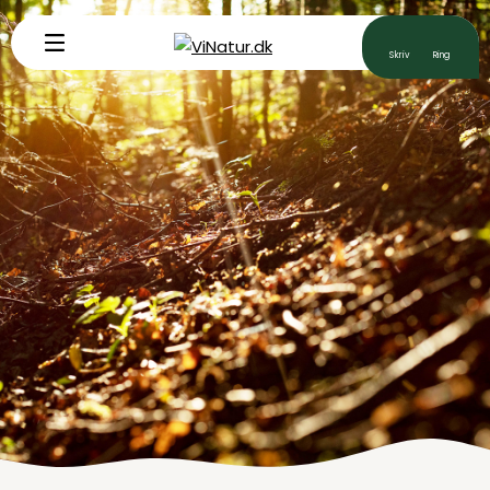
Uddannelse
Workshops
Foredrag
Ledelse
Åndedræt