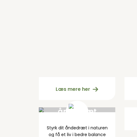
Handelsbetingelser
Læs mere her
Styrk dit
Å
åndedræt
Styrk dit åndedræt i naturen
og få et liv i bedre balance