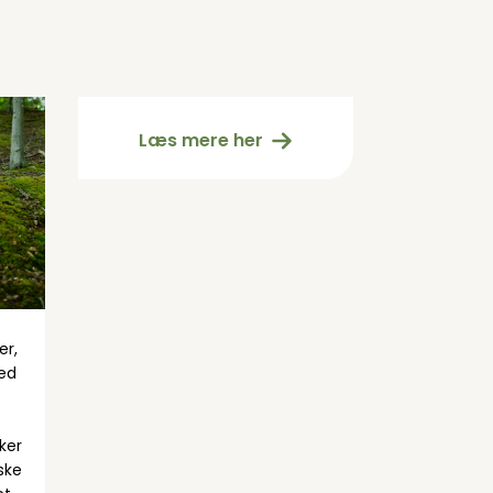
Cookiepolitik (EU)
Læs mere her
er,
ed
ker
ske