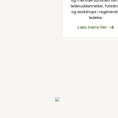
og mentale sundhed sa
lederuddannelser, foredr
og workshops i regenerat
ledelse.
Læs mere her