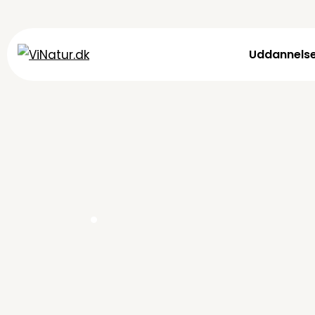
Uddannels
.