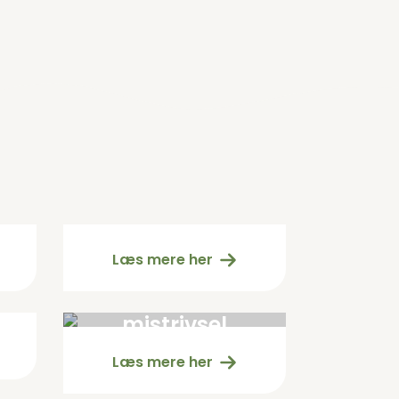
Åndedræt
gammel
Læs mere her
Unge og
mistrivsel
Læs mere her