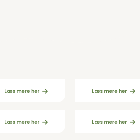
ViNatur
Åndedræt
Foreningen
gammel
Læs mere her
Læs mere her
Åndedræt
ndedræt Copy
gammel
Læs mere her
Læs mere her