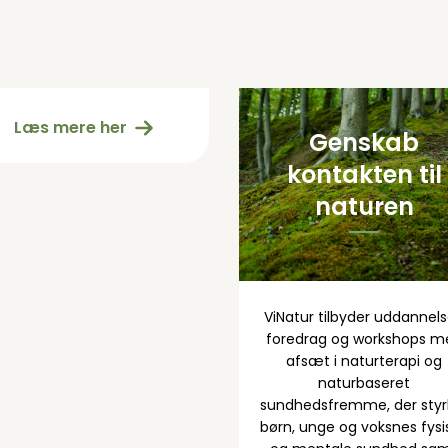
Medarbejdere
hos ViNatur
Læs mere her
Genskab
kontakten til
naturen
ViNatur tilbyder uddannels
foredrag og workshops m
afsæt i naturterapi og
naturbaseret
sundhedsfremme, der styr
børn, unge og voksnes fysi